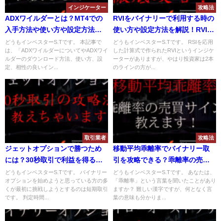
インジケーター
攻略法
ADXワイルダーとは？MT4での
RVIをバイナリーで利用する時の
入手方法や使い方や設定方法を
使い方や設定方法を解説！RVIイ
解説！相性のいいインジケータ
ンジケーターの攻略法はあるの
どうもインベスターS.Tです。 本記事で
どうもインベスターS.Tです。 RSIを応用
は、「ADXワイルダーについてやADXワイ
した計算式で作られたRVIというインジケ
ーは？
か？
ルダーのダウンロード方法、使い方、設
ーターがありますが、やはり投資家は2本
定、相性の良いイン...
のラインの方が...
取引業者
攻略法
ジェットオプションで勝つため
移動平均乖離率でバイナリー取
には？30秒取引で利益を得るた
引を攻略できる？乖離率の売買
めの攻略法とは？
サインを解説！
どうもインベスターS.Tです。 バイナリー
どうもインベスターS.Tです。 あなたは、
オプションを始めようと思っている方の多
「乖離率」という言葉を聞いたことがあり
くが最初に挑戦しようとするのは短期取引
ますか？ 難しい漢字ですが、何となく言
です。 判定時間...
葉の意味も分かりま...