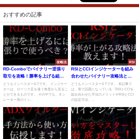
おすすめの記事
攻略法
RSI
RD-Comboでバイナリー逆張り
RSIとCCIインジケーターを組み
取引を攻略！勝率を上げる組み
合わせたバイナリー攻略法と
合わせ方やロジックを解説！
は？勝率が上がる手法と注意点
どうもインベスターS.Tです。 インジケー
どうもインベスターS.Tです。 本記事で
ターは、ローソク足を違う角度から見るこ
は、巷で話題になっている「RSIとCCIを
について解説！
とができるものです。 その中でも、オシ
組み合わせた手法のメリットやRSIとCCI
レーター系のイン...
の設定方法、...