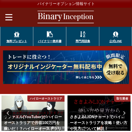
バイナリーオプション情報サイト
無料プレゼント
バイナリー教科書
専門用語集
公式LINE
ア
取引業者
攻略
ー
さきよみLIONチャートでハイロ
CCIインジケーターでハイローオ
ーオーストラリアを攻略！使い方
ーストラリアを攻略できるのか
リ
や見方について解説！
攻略法と注意点を解説！