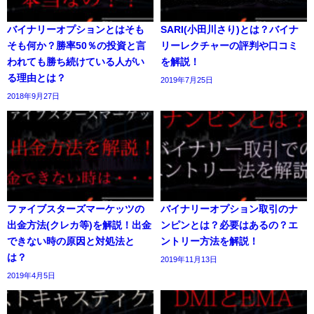
バイナリーオプションとはそも
SARI(小田川さり)とは？バイナ
そも何か？勝率50％の投資と言
リーレクチャーの評判や口コミ
われても勝ち続けている人がい
を解説！
る理由とは？
2019年7月25日
2018年9月27日
ファイブスターズマーケッツの
バイナリーオプション取引のナ
出金方法(クレカ等)を解説！出金
ンピンとは？必要はあるの？エ
できない時の原因と対処法と
ントリー方法を解説！
は？
2019年11月13日
2019年4月5日