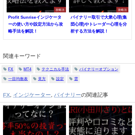
攻略法
攻略法
Profit Sunriseインジケータ
バイナリー取引で大衆心理(集
ーの使い方や設定方法から攻
団心理)やトレーダー心理を分
略手法を解説！
析する方法を解説！
関連キーワード
FX
MT4
テクニカル手法
バイナリーオプション
一目均衡表
見方
設定
雲
FX
,
インジケーター
,
バイナリー
の関連記事