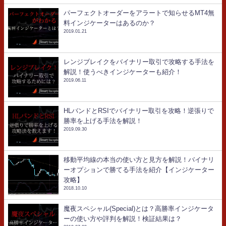
パーフェクトオーダーをアラートで知らせるMT4無
料インジケーターはあるのか？
2019.01.21
レンジブレイクをバイナリー取引で攻略する手法を
解説！使うべきインジケーターも紹介！
2019.06.11
HLバンドとRSIでバイナリー取引を攻略！逆張りで
勝率を上げる手法を解説！
2019.09.30
移動平均線の本当の使い方と見方を解説！バイナリ
ーオプションで勝てる手法を紹介【インジケーター
攻略】
2018.10.10
魔夜スペシャル(Special)とは？高勝率インジケータ
ーの使い方や評判を解説！検証結果は？