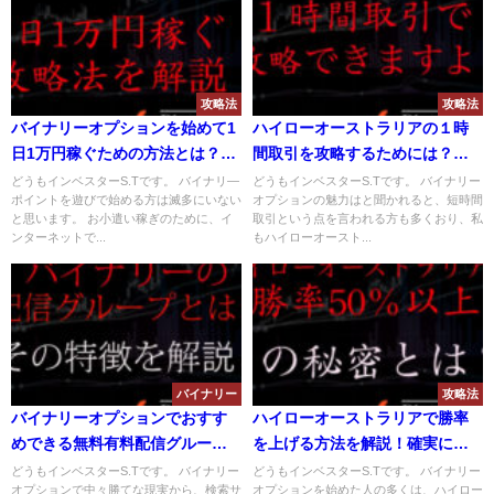
攻略法
攻略法
バイナリーオプションを始めて1
ハイローオーストラリアの１時
日1万円稼ぐための方法とは？攻
間取引を攻略するためには？勝
略するためのポイントとは？
てる攻略法を解説！
どうもインベスターS.Tです。 バイナリ―
どうもインベスターS.Tです。 バイナリー
ポイントを遊びで始める方は滅多にいない
オプションの魅力はと聞かれると、短時間
と思います。 お小遣い稼ぎのために、イ
取引という点を言われる方も多くおり、私
ンターネットで...
もハイローオースト...
バイナリー
攻略法
バイナリーオプションでおすす
ハイローオーストラリアで勝率
めできる無料有料配信グループ
を上げる方法を解説！確実に勝
とは？LINE配信の特徴を解説！
率を50%以上にあげるために
どうもインベスターS.Tです。 バイナリー
どうもインベスターS.Tです。 バイナリー
オプションで中々勝てな現実から、検索サ
オプションを始めた人の多くは、ハイロー
は？