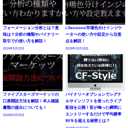
フォーメーション分析とは？意
i-Sessions市場色分けインジケ
味は？分析の種類やバイナリー
ーターの使い方や設定から注意
取引での使い方を解説！
点を解説！
2019年5月23日
2019年10月10日
ファイブスターズマーケッツの
バイナリーオプションでシグナ
口座開設方法を解説！本人確認
ルサインソフトを使ったライブ
書類の提出についても！
配信を公開！音が鳴った瞬間に
エントリーするだけで平均勝率
2019年5月24日
90％を超える秘密とは？
2018年10月19日