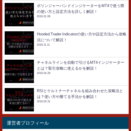
ボリンジャーバンドインジケーターをMT4で使う際
の使い方と設定方法を詳しく解説！
2019.01.08
Hooded Trader Indicatorの使い方や設定方法から攻略
法について解説！
2019.11.11
チャネルラインを自動で引けるMT4インジケーター
とは？取引攻略に使えるかを解説！
2019.04.29
RSIとケルトナーチャネルを組み合わせた攻略法と
は？使い方や勝てる手法かを解説！
2019.05.31
運営者プロフィール