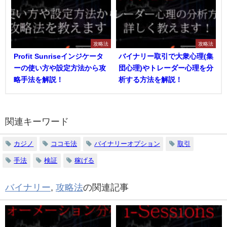
攻略法
攻略法
Profit Sunriseインジケータ
バイナリー取引で大衆心理(集
ーの使い方や設定方法から攻
団心理)やトレーダー心理を分
略手法を解説！
析する方法を解説！
関連キーワード
カジノ
ココモ法
バイナリーオプション
取引
手法
検証
稼げる
バイナリー
,
攻略法
の関連記事