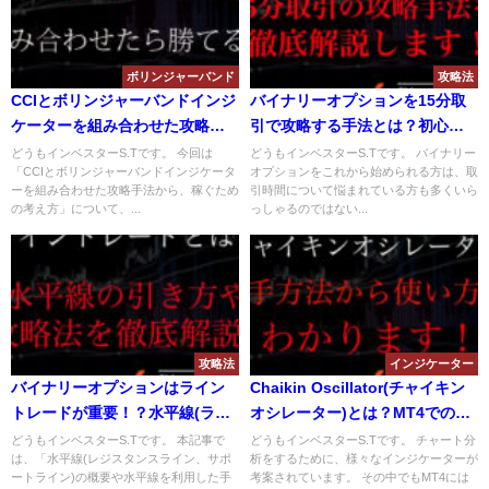
ボリンジャーバンド
攻略法
CCIとボリンジャーバンドインジ
バイナリーオプションを15分取
ケーターを組み合わせた攻略手
引で攻略する手法とは？初心者
法とは？バイナリー取引で稼げ
でもハイロー取引を攻略できる
どうもインベスターS.Tです。 今回は
どうもインベスターS.Tです。 バイナリー
「CCIとボリンジャーバンドインジケータ
オプションをこれから始められる方は、取
る手法を解説！
手法を解説！
ーを組み合わせた攻略手法から、稼ぐため
引時間について悩まれている方も多くいら
の考え方」について、...
っしゃるのではない...
攻略法
インジケーター
バイナリーオプションはライン
Chaikin Oscillator(チャイキン
トレードが重要！？水平線(ライ
オシレーター)とは？MT4での入
ン)の引き方や攻略法について解
手方法から使い方や設定方法に
どうもインベスターS.Tです。 本記事で
どうもインベスターS.Tです。 チャート分
は、「水平線(レジスタンスライン、サポ
析をするために、様々なインジケーターが
説！
ついて解説！
ートライン)の概要や水平線を利用した手
考案されています。 その中でもMT4には