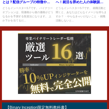
とは？配信グループの特徴や評
へ！就活を辞めた人の体験談と
判から実態について解説！
お金を稼ぐ手段を紹介！
どうもインベスターS.Tです。 バイナリー
どうもインベスターS.Tです。 就職活動と
オプションは、現価格から後の価格がどう
聞くと、あなたはどんなイメージを持ちま
なるかを予測する投資法になります。 上
すか？ ・やらなきゃいけないこと ・就職
か下かを当てるだ...
活動しないと...
【Binary Inception限定無料教科書】