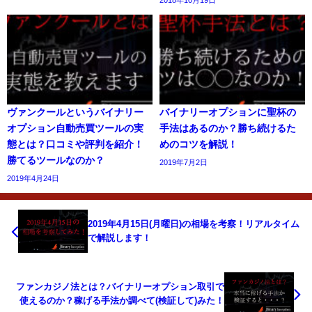
ヴァンクールというバイナリー
バイナリーオプションに聖杯の
オプション自動売買ツールの実
手法はあるのか？勝ち続けるた
態とは？口コミや評判を紹介！
めのコツを解説！
勝てるツールなのか？
2019年7月2日
2019年4月24日
2019年4月15日(月曜日)の相場を考察！リアルタイム
で解説します！
ファンカジノ法とは？バイナリーオプション取引で
使えるのか？稼げる手法か調べて(検証して)みた！