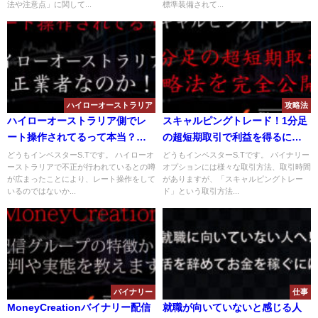
法や注意点」に関して...
標準装備されて...
ハイローオーストラリア
攻略法
ハイローオーストラリア側でレ
スキャルピングトレード！1分足
ート操作されてるって本当？ハ
の超短期取引で利益を得るに
イローオーストラリアは不正を
は？MT4インジケーターは使え
どうもインベスターS.Tです。 ハイローオ
どうもインベスターS.Tです。 バイナリー
ーストラリアで不正が行われているとの噂
オプションには様々な取引方法、取引時間
行っているのか？
るのか？
が広まったことにより、レート操作をして
がありますが、「スキャルピングトレー
いるのではないか...
ド」という取引方法...
バイナリー
仕事
MoneyCreationバイナリー配信
就職が向いていないと感じる人