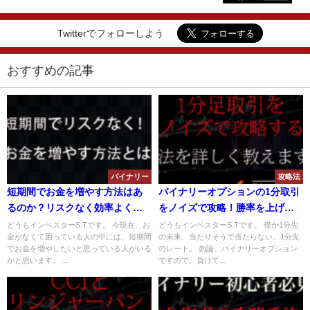
Twitterでフォローしよう
おすすめの記事
バイナリー
攻略法
短期間でお金を増やす方法はあ
バイナリーオプションの1分取引
るのか？リスクなく効率よくお
をノイズで攻略！勝率を上げる
金が稼げる方法を紹介！
ノイズ攻略手法とは？
どうもインベスターS.Tです。 今現在、お
どうもインベスターS.Tです。 僅か1分先
金がなくて困っている人の中には、短期間
の未来、当たりそうで当たらない、1分先
でお金を増やしたいと思っている人がいる
のレート。 勿論、バイナリーオプション
かと思います。 ...
ですので、負けて...