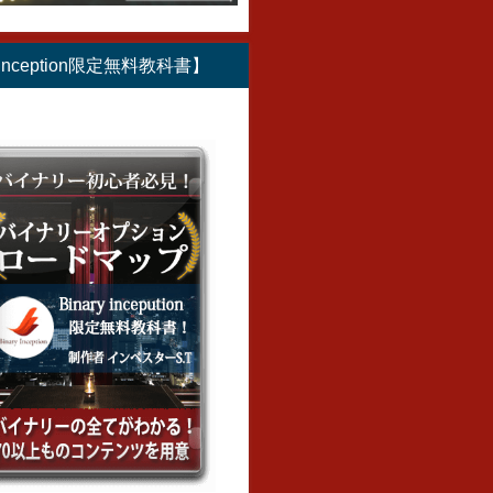
ッシュバ
リアの出金方法を解
リアの特徴とは何
可能なの
うやって
説！処理待ちが続い
か！？バイナリーオ
働を続け
？キャッ
て出金できないこと
プションの中で一番
険性とこ
y Inception限定無料教科書】
から取引
も？出金条件はある
人気の業者である理
金の稼ぎ
意したい
のか？
由とは？
解説！
2018年11月2日
2018年11月6日
2018年11
1日