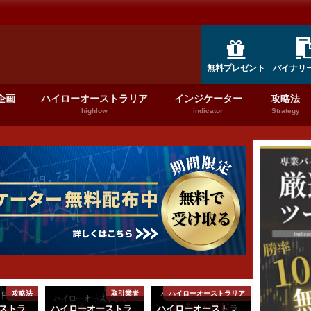
無料プレゼント
バイナリ
企画
ハイローオーストラリア
インジケーター
攻略法
highlow
indicator
Strategy
攻略法
取引業者
ハイローオーストラリア
ハイローオ
ストラ
ハイローオーストラ
ハイローオーストラ
ハイローオ