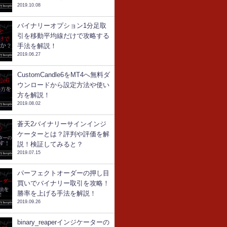
2019.10.08
バイナリーオプション1分足取
引を移動平均線だけで攻略する
手法を解説！
2019.06.27
CustomCandle6をMT4へ無料ダ
ウンロードから設定方法や使い
方を解説！
2019.08.02
蒼天2バイナリーサインインジ
ケーターとは？評判や評価を解
説！検証してみると？
2019.07.15
パーフェクトオーダーの押し目
買いでバイナリー取引を攻略！
勝率を上げる手法を解説！
2019.09.26
binary_reaperインジケーターの