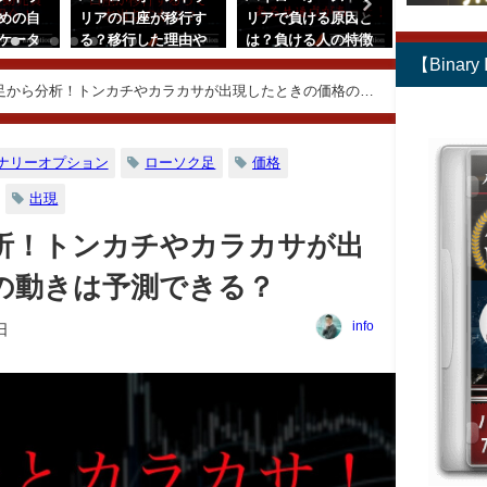
めの自
リアの口座が移行す
リアで負ける原因と
リアのキャ
ケータ
る？移行した理由や
は？負ける人の特徴
ックいつど
介！や
手順について解説！
と勝つためのポイン
受け取れる
【Binar
法も解
トを解説！
シュバック
足から分析！トンカチやカラカサが出現したときの価格の動
2019年7月29日
する際に注
2018年12月27日
こととは？
2018年11月
ナリーオプション
ローソク足
価格
出現
析！トンカチやカラカサが出
の動きは予測できる？
info
日