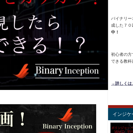
バイナリー
成した７０
中！
初心者の方
できる教科
→詳しくは
インジケ