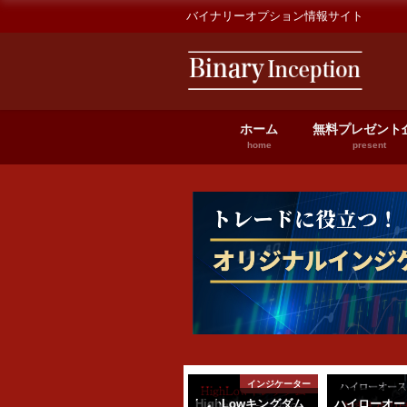
バイナリーオプション情報サイト
ホーム
無料プレゼント
home
present
トラリア
仕事
インジケーター
トラ
肉体労働は何歳まで
HighLowキングダム
ハイローオー