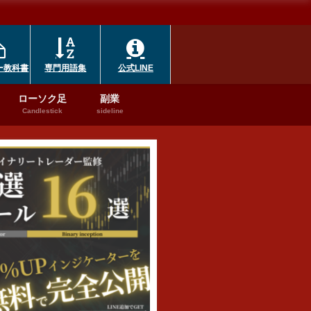
ー教科書
専門用語集
公式LINE
ローソク足
副業
Candlestick
sideline
ーストラリア
ハイローオーストラリア
ハイローオーストラリア
ーストラ
ハイローオーストラ
ハイローオーストラ
肉体労働