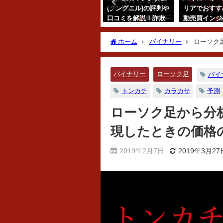
何
可能なのか？肉体労
(グングニル)の評判や
リアでおすす
ーオ
働を続けることの危
口コミを解説！詐欺
動売買インジ
一番
険性とこれからのお
なの？稼げるの？
ーツールを紹
る理
金の稼ぎ方について
り方や設定方
ホーム
バイナリー
ローソク
2019年8月28日
解説！
説！
きは予測できる？
2018年11月13日
2019年6月21日
バイナリー
ローソク足
バイ
トンカチ
カラカサ
予測
ローソク足から分
現したときの価格
2019年2月7日
2019年3月27