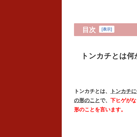
目次
[
表示
]
トンカチとは何
トンカチとは、
トンカチに
の形のこと
で、
下ヒゲがな
形のことを言います。