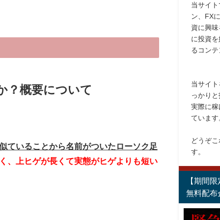
当サイト
ン、FX
資に興味
に投資を
るコンテ
当サイト
か？概要について
っかりと
実際に稼
ています
どうぞこ
似ていることから名前がついたローソク足
す。
く、上ヒゲが長くて実態がヒゲよりも短い
【期間限
無料配布