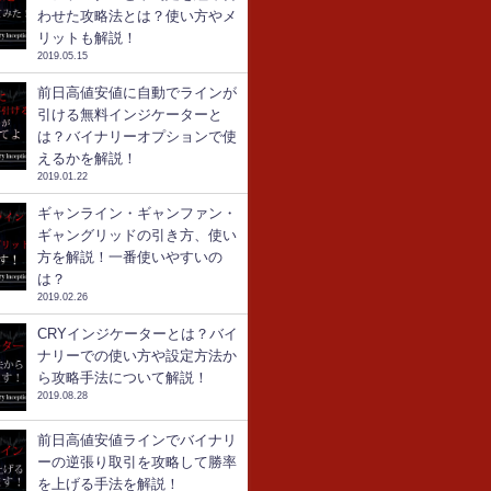
わせた攻略法とは？使い方やメ
リットも解説！
2019.05.15
前日高値安値に自動でラインが
引ける無料インジケーターと
は？バイナリーオプションで使
えるかを解説！
2019.01.22
ギャンライン・ギャンファン・
ギャングリッドの引き方、使い
方を解説！一番使いやすいの
は？
2019.02.26
CRYインジケーターとは？バイ
ナリーでの使い方や設定方法か
ら攻略手法について解説！
2019.08.28
前日高値安値ラインでバイナリ
ーの逆張り取引を攻略して勝率
を上げる手法を解説！