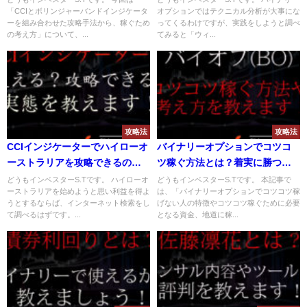
「CCIとボリンジャーバンドインジケータ
オプションではテクニカル分析が大事にな
る手法を解説！
は？
ーを組み合わせた攻略手法から、稼ぐため
ってくるわけですが、実践をしようと調べ
の考え方」について、...
てみると「ウィ...
攻略法
攻略法
CCIインジケーターでハイローオ
バイナリーオプションでコツコ
ーストラリアを攻略できるの
ツ稼ぐ方法とは？着実に勝つ手
か？攻略法と注意点を解説！
法や考え方を解説！
どうもインベスターS.Tです。 ハイローオ
どうもインベスターS.Tです。 本記事で
ーストラリアを始めようと思い利益を得よ
は、「バイナリーオプションでコツコツ稼
うとするならば、インターネット検索をし
げない人の特徴やコツコツ稼ぐために必要
て調べるはずです。...
となる資金、地道に稼...