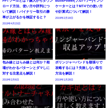
PPTツールとは？購入からダウン
BullsPower(ブルパワー)インジ
ロード方法、使い方や評判につ
ケーターとは？MT4での使い方
いて解説！バイナリー取引の勝
や計算式について解説！
率が上がるかを検証すると？
2019年2月18日
2019年4月15日
包み線とはらみ線とは何か？相
ボリンジャーバンドを順張りで
場がわかるパターンとダマしに
攻略するには？失敗しない取引
対する注意点も解説！
方法を解説！
2019年2月6日
2019年1月28日