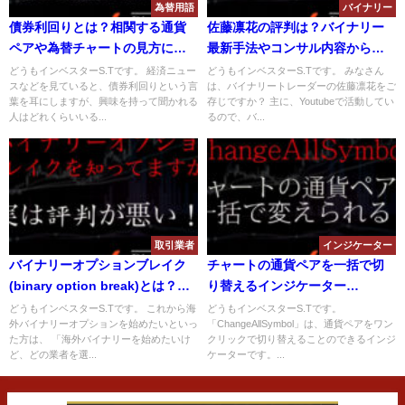
為替用語
バイナリー
債券利回りとは？相関する通貨
佐藤凛花の評判は？バイナリー
ペアや為替チャートの見方につ
最新手法やコンサル内容からツ
いて解説！バイナリーで使える
ールについて解説！
どうもインベスターS.Tです。 経済ニュー
どうもインベスターS.Tです。 みなさん
スなどを見ていると、債券利回りという言
は、バイナリートレーダーの佐藤凛花をご
のか？
葉を耳にしますが、興味を持って聞かれる
存じですか？ 主に、Youtubeで活動してい
人はどれくらいいる...
るので、バ...
取引業者
インジケーター
バイナリーオプションブレイク
チャートの通貨ペアを一括で切
(binary option break)とは？出
り替えるインジケーター
金条件や評価、評判について解
「ChangeAllSymbol」の設定や
どうもインベスターS.Tです。 これから海
どうもインベスターS.Tです。
外バイナリーオプションを始めたいといっ
「ChangeAllSymbol」は、通貨ペアをワン
説！
使い方を解説！
た方は、 「海外バイナリーを始めたいけ
クリックで切り替えることのできるインジ
ど、どの業者を選...
ケーターです。...