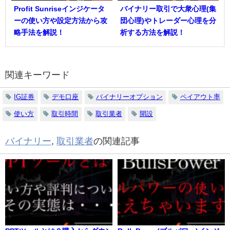
Profit Sunriseインジケータ
バイナリー取引で大衆心理(集
ーの使い方や設定方法から攻
団心理)やトレーダー心理を分
略手法を解説！
析する方法を解説！
関連キーワード
IG証券
デモ口座
バイナリーオプション
ペイアウト率
使い方
取引時間
取引業者
開設
バイナリー
,
取引業者
の関連記事