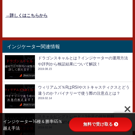
→詳しくはこちらから
インジケーター関連情報
ドラゴンスキャルとは？インジケーターの運用方法
や評判から検証結果について解説！
2019.08.15
ウィリアムズ％RはRSIやストキャスティクスとどう
違うのか？バイナリーで使う際の注意点とは？
2019.02.14
スキャルピングトレード！1分足の超短期取引で利益
インジケーター16種＆勝率65％
を得るには？MT4インジケーターは使えるのか？
無料で受け取る
越え手法
2019.02.04