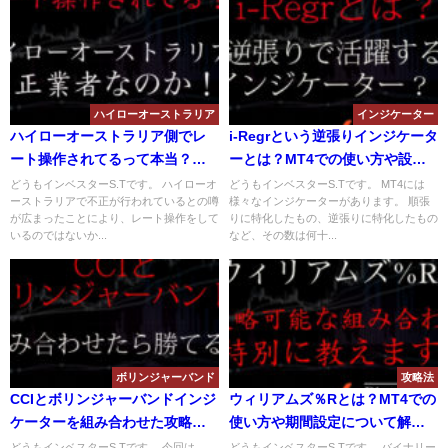
ハイローオーストラリア
インジケーター
ハイローオーストラリア側でレ
i-Regrという逆張りインジケータ
ート操作されてるって本当？ハ
ーとは？MT4での使い方や設定
イローオーストラリアは不正を
を解説！EA化も進んでる？
どうもインベスターS.Tです。 ハイローオ
どうもインベスターS.Tです。 MT4には
ーストラリアで不正が行われているとの噂
様々なインジケーターがあります。 順張
行っているのか？
が広まったことにより、レート操作をして
りに特化したもの、逆張りに特化したもの
いるのではないか...
など、その数は何十...
ボリンジャーバンド
攻略法
CCIとボリンジャーバンドインジ
ウィリアムズ％Rとは？MT4での
ケーターを組み合わせた攻略手
使い方や期間設定について解
法とは？バイナリー取引で稼げ
説！攻略可能な組み合わせと
どうもインベスターS.Tです。 今回は
どうもインベスターS.Tです。 バイナリー