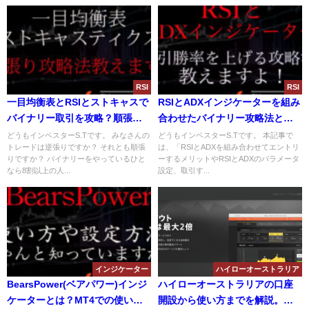
RSI
RSI
一目均衡表とRSIとストキャスで
RSIとADXインジケーターを組み
バイナリー取引を攻略？順張り
合わせたバイナリー攻略法と
で勝率を上げる手法を解説！
は？取引勝率を上げるコツと注
どうもインベスターS.Tです。 みなさんの
どうもインベスターS.Tです。 本記事で
トレードは逆張りですか？ それとも順張
は、「RSIとADXを組み合わせてエントリ
意点について解説！
りですか？ バイナリーをやっているひと
ーするメリットやRSIとADXのパラメータ
なら8割以上の人...
設定、取引す...
インジケーター
ハイローオーストラリア
BearsPower(ベアパワー)インジ
ハイローオーストラリアの口座
ケーターとは？MT4での使い方
開設から使い方までを解説。バ