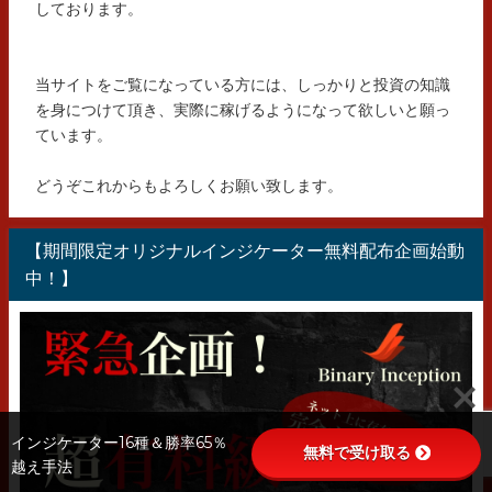
しております。
当サイトをご覧になっている方には、しっかりと投資の知識
を身につけて頂き、実際に稼げるようになって欲しいと願っ
ています。
どうぞこれからもよろしくお願い致します。
【期間限定オリジナルインジケーター無料配布企画始動
中！】
インジケーター16種＆勝率65％
無料で受け取る
越え手法