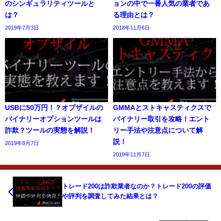
のシンギュラリティツールと
ョンの中で一番人気の業者であ
は？
る理由とは？
2019年7月3日
2018年11月6日
USBに50万円！？オプザイルの
GMMAとストキャスティクスで
バイナリーオプションツールは
バイナリー取引を攻略！エント
詐欺？ツールの実態を解説！
リー手法や注意点について解
説！
2019年8月7日
2019年11月7日
トレード200は詐欺業者なのか？トレード200の評価
や評判を調査してみた結果とは？