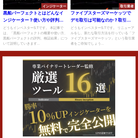
インジケーター
取引業者
黒船パーフェクトとはどんなイ
ファイブスターズマーケッツで
ンジケーター？使い方や評判か
デモ取引は可能なのか？取引ル
ら検証結果について解説！
ールや使い方の手順について解
どうもインベスターS.Tです。 本記事で
どうもインベスターS.Tです。 リニューア
は、「黒船パーフェクトの概要や使い方、
ルをし、新たな取引方法を行っている「フ
説！
黒船パーフェクトの評判、検証結果」につ
ァイブスターズマーケッツ」という取引業
いて説明していきます...
者をご存知でしょう...