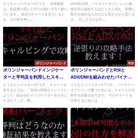
や設定方法を解説！
イナリーオプションを簡単に始
どうもインベスターS.Tです。 為替相場
2016年以降、バイナリーオプションに興
は、投資家の買いと売りの戦いで日々動い
味を持ち始めた人はたくさん増え、実際に
めるには？
ています。 現在のチャートを見ていると
取引を始める人の人口も増えたかと思いま
き、その勢力争い...
す。 そしてそんな中...
ボリンジャーバンド
RSI
ボリンジャーバンドインジケー
ボリンジャーバンドとRSIと
ターと平均足を利用したスキャ
ADX/DMIを組みわせたバイナリ
ルピングトレード手法とは？
ー逆張り攻略手法とは？
どうもインベスターS.Tです。 チャート分
どうもインベスターS.Tです。 バイナリー
析する上では、「自分の得意なトレードに
オプションで勝つためには、チャートを分
よって、組み込むインジケーターをどれに
析する必要があります。 そのチャートを
するか？」が、重...
分析するためには、...