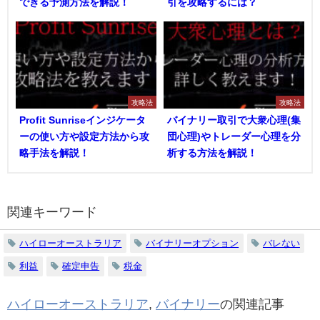
できる予測方法を解説！
引を攻略するには？
攻略法
攻略法
Profit Sunriseインジケータ
バイナリー取引で大衆心理(集
ーの使い方や設定方法から攻
団心理)やトレーダー心理を分
略手法を解説！
析する方法を解説！
関連キーワード
ハイローオーストラリア
バイナリーオプション
バレない
利益
確定申告
税金
ハイローオーストラリア
,
バイナリー
の関連記事