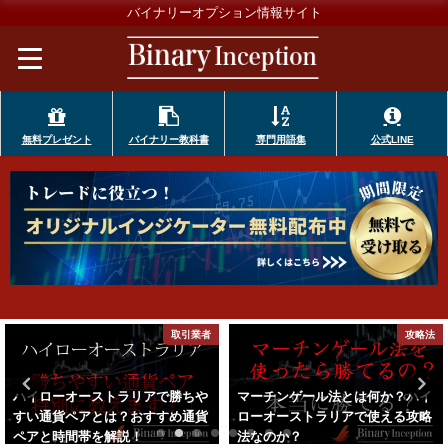
バイナリーオプション情報サイト
無料プレゼント
バイナリー教科書
専門用語集
公式LINE
攻略法
攻略法
マーチンゲール法とは何か？ハイ
CCIインジケーターでハイローオ
ローオーストラリアで使える攻略
ーストラリアを攻略できるのか？
法なのか？
攻略法と注意点を解説！