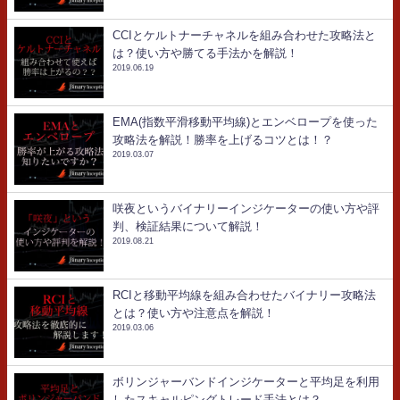
CCIとケルトナーチャネルを組み合わせた攻略法と
は？使い方や勝てる手法かを解説！
2019.06.19
EMA(指数平滑移動平均線)とエンベロープを使った
攻略法を解説！勝率を上げるコツとは！？
2019.03.07
咲夜というバイナリーインジケーターの使い方や評
判、検証結果について解説！
2019.08.21
RCIと移動平均線を組み合わせたバイナリー攻略法
とは？使い方や注意点を解説！
2019.03.06
ボリンジャーバンドインジケーターと平均足を利用
したスキャルピングトレード手法とは？