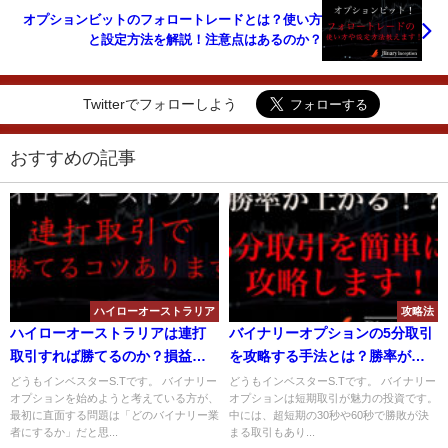
オプションビットのフォロートレードとは？使い方
と設定方法を解説！注意点はあるのか？
Twitterでフォローしよう
おすすめの記事
ハイローオーストラリア
攻略法
ハイローオーストラリアは連打
バイナリーオプションの5分取引
取引すれば勝てるのか？損益を
を攻略する手法とは？勝率が上
減らして利益を得るためには？
がるエントリーポイントなどに
どうもインベスターS.Tです。 バイナリー
どうもインベスターS.Tです。 バイナリー
オプションを始めようと考えている方が、
オプションは短期取引が魅力の投資です。
ついて解説！
最初に直面する問題は「どのバイナリー業
中には、超短期の30秒や60秒で勝敗が決
者にするか」だと思...
まる取引もあり...