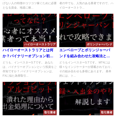
げない人の特徴やコツコツ稼ぐために必要
者の中でも、人気のある業者ですので、ハ
となる資金、地道に稼...
イローオーストラ...
ハイローオーストラリア
ボリンジャーバンド
ハイローオーストラリアとは何
エンベロープとボリンジャーバ
か？バイナリーオプション初心
ンドを組み合わせた攻略法と
者でも勝率を上げて勝つために
は？エントリーの仕方を解説！
どうも、インベスターS.Tです。 あなた
どうもインベスターS.Tです。 MT4には
は、バイナリーオプションという投資をご
様々なインジケーターが搭載されており、
は？
存知ですか？ バイナリーオプションは、
その組み合わせも多様にあります。 基本
FXに似た為替取引...
的には、ト...
取引業者
取引業者