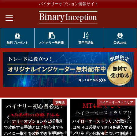
バイナリーオプション情報サイト
無料プレゼント
バイナリー教科書
専門用語集
公式LINE
略法
ハイローオーストラリア
ハイローオーストラ
引
ハイローオーストラリアの取引で
ハイローオーストラリアで得た
も
はMT4は必要か？MT4を導入する
益の税金対象について！バレな
を
メリットと分析法について解説！
い？それとも確定申告する必要