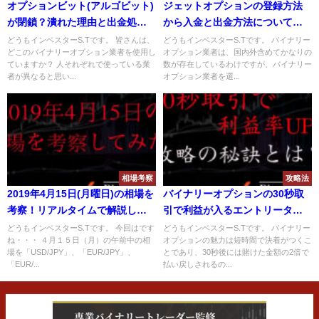
オプションビット(アルゴビット)
ジェットオプションの登録方法
が閉鎖？潰れた理由と出金処理
から入金と出金方法について解
や返金について解説！
説！ジェットオプションを利用
どうもインベスターS.Tです。 皆さんは、
どうもインベスターS.Tです。 バイナリー
どこのバイナリーオプション業者を使用し
オプション業者は、国内外含めてかなりの
する注意点はあるか？
ていますか？ 人それぞれで使っている業
数が存在しているわけですが、バイナリー
者が異なると思い...
オプション業者を選...
相場考察
攻略法
2019年4月15日(月曜日)の相場を
バイナリーオプションの30秒取
考察！リアルタイムで解説しま
引で利益が入るエントリータイ
す！
ミングとは？30秒取引の攻略法
どうもインベスターS.Tです。 今回はです
どうもインベスターS.Tです。 バイナリー
ね・・・ ４月１５日（月）の午前中の相
オプションの魅力は短時間で決着がつくこ
を解説！
場を「USD/JPY」、「EUR/JPY」、
とであり、30秒後には賭けた金額の2倍で
「EUR/...
払い戻しされるの...