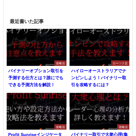
最近書いた記事
攻略法
ローソク足
バイナリーオプション取引を
ハイローオーストラリアでナ
予測する仕方とは？誰にでも
ンピンしよう！バイナリー取
できる予測方法を解説！
引を攻略するには？
攻略法
攻略法
Profit Sunriseインジケータ
バイナリー取引で大衆心理(集