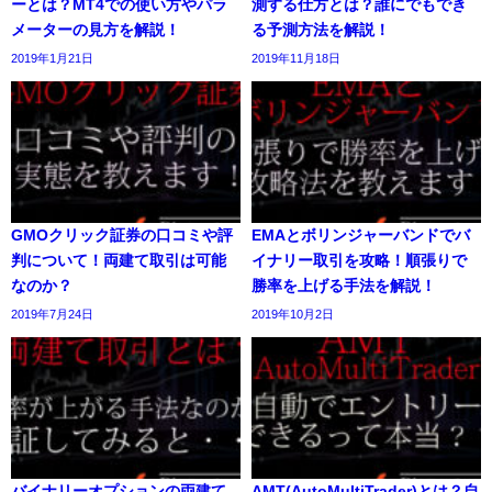
ーとは？MT4での使い方やパラ
測する仕方とは？誰にでもでき
メーターの見方を解説！
る予測方法を解説！
2019年1月21日
2019年11月18日
GMOクリック証券の口コミや評
EMAとボリンジャーバンドでバ
判について！両建て取引は可能
イナリー取引を攻略！順張りで
なのか？
勝率を上げる手法を解説！
2019年7月24日
2019年10月2日
バイナリーオプションの両建て
AMT(AutoMultiTrader)とは？自