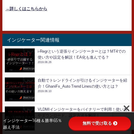
→詳しくはこちらから
インジケーター関連情報
i-Regrという逆張りインジケーターとは？MT4での
使い方や設定を解説！EA化も進んでる？
2019.06.26
自動でトレンドラインが引けるインジケーターを紹
介！GhaniFx_Auto Trend Linesの使い方とは？
2019.06.10
VLDMIインジケーターをバイナリーで利用！使い方
やダウンロード、設定方法を解説！
インジケーター16種＆勝率65％
2019.07.12
無料で受け取る
越え手法