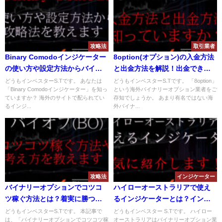
攻略法
取引業者
Binary Comodoインジケーター
8option(オプション)の入金方法
の使い方や設定方法からバイナ
と出金方法を解説！出金できな
リー攻略手法を解説！
い場合の対処法は？日本語に対
どうもインベスターS.Tです。 あなたは
どうもインベスターS.Tです。 「8option」
「Binary Comodoインジケーター」を知っ
という海外バイナリーオプション業者をご
応してる？
ていますか？ 海外のサイトで配られてい
存知でしょうか。 あまり有名ではない海
るインジ...
外バイナ...
攻略法
インジケーター
バイナリーオプションでコツコ
ハイローオーストラリアで使え
ツ稼ぐ方法とは？着実に勝つ手
るインジケーターとは？インジ
法や考え方を解説！
ケーターを駆使して勝つことは
どうもインベスターS.Tです。 本記事で
どうもインベスター S.Tです。 ハイロー
は、「バイナリーオプションでコツコツ稼
オーストラリアはバイナリーオプション業
できるのか？