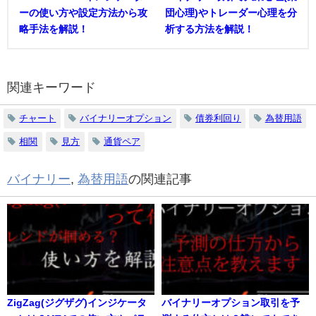
ーの使い方や設定方法から攻
団心理)やトレーダー心理を分
略手法を解説！
析する方法を解説！
関連キーワード
チャート
バイナリーオプション
債券利回り
為替用語
相関
見方
通貨ペア
バイナリー
,
為替用語
の関連記事
ZigZag(ジグザグ)インジケータ
バイナリーオプション取引を予