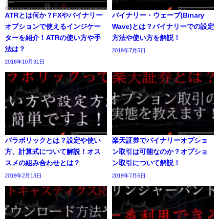
ATRとは何か？FXやバイナリー
バイナリー・ウェーブ(Binary
オプションで使えるインジケー
Wave)とは？バイナリーでの設定
ターを紹介！ATRの使い方や手
方法や使い方を解説！
法は？
2019年7月5日
2018年10月31日
パラボリックとは？設定や使い
楽天証券でバイナリーオプショ
方、計算式について解説！オス
ン取引は可能なのか？オプショ
スメの組み合わせとは？
ン取引について解説！
2019年2月13日
2019年7月5日