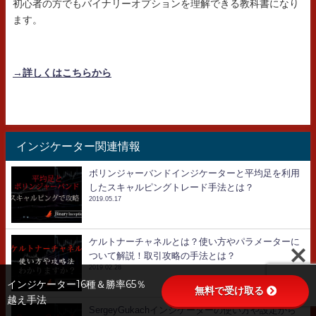
初心者の方でもバイナリーオプションを理解できる教科書になり
ます。
→詳しくはこちらから
インジケーター関連情報
ボリンジャーバンドインジケーターと平均足を利用
したスキャルピングトレード手法とは？
2019.05.17
ケルトナーチャネルとは？使い方やパラメーターに
ついて解説！取引攻略の手法とは？
2019.02.28
インジケーター16種＆勝率65％
無料で受け取る
越え手法
SergeyGukachインジケーターの使い方や設定から