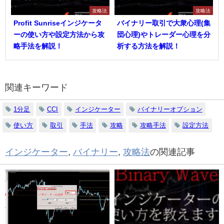
攻略法
攻略法
Profit Sunriseインジケータ
バイナリー取引で大衆心理(集
ーの使い方や設定方法から攻
団心理)やトレーダー心理を分
略手法を解説！
析する方法を解説！
関連キーワード
1分足
CCI
インジケーター
バイナリーオプション
使い方
取引
手法
攻略
攻略手法
設定方法
インジケーター
,
バイナリー
,
攻略法
の関連記事