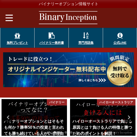
バイナリーオプション情報サイト
無料プレゼント
バイナリー教科書
専門用語集
公式LINE
ー
ハイローオーストラリア
攻略
ハイローオーストラリアで負ける
マーチンゲール法とは何か？ハイ
原因とは？負ける人の特徴と勝つ
ローオーストラリアで使える攻略
ためのポイントを解説！
法なのか？