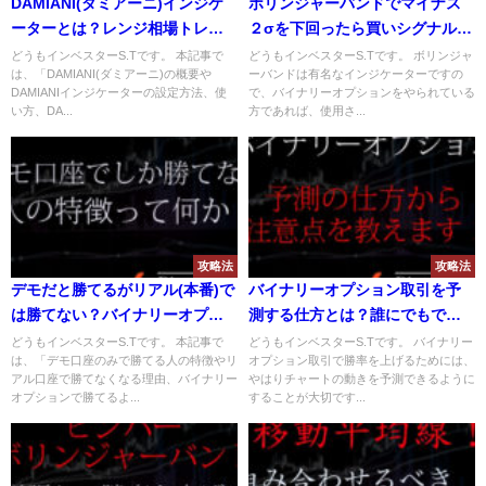
DAMIANI(ダミアーニ)インジケ
ボリンジャーバンドでマイナス
ーターとは？レンジ相場トレン
２σを下回ったら買いシグナル？
ド相場を見分ける使い方や設定
スクリーニング機能は使えるの
どうもインベスターS.Tです。 本記事で
どうもインベスターS.Tです。 ボリンジャ
は、「DAMIANI(ダミアーニ)の概要や
ーバンドは有名なインジケーターですの
方法について解説！
か？
DAMIANIインジケーターの設定方法、使
で、バイナリーオプションをやられている
い方、DA...
方であれば、使用さ...
攻略法
攻略法
デモだと勝てるがリアル(本番)で
バイナリーオプション取引を予
は勝てない？バイナリーオプシ
測する仕方とは？誰にでもでき
ョンで勝てるようになるには？
る予測方法を解説！
どうもインベスターS.Tです。 本記事で
どうもインベスターS.Tです。 バイナリー
は、「デモ口座のみで勝てる人の特徴やリ
オプション取引で勝率を上げるためには、
アル口座で勝てなくなる理由、バイナリー
やはりチャートの動きを予測できるように
オプションで勝てるよ...
することが大切です...