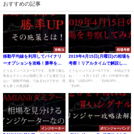
おすすめの記事
攻略法
相場考察
移動平均線を利用してバイナリ
2019年4月15日(月曜日)の相場を
ーオプションを攻略！勝率を上
考察！リアルタイムで解説しま
げるための施策を解説！
す！
どうもインベスターS.Tです。 世界で最も
どうもインベスターS.Tです。 今回はです
有名なテクニカル指標と言っても過言では
ね・・・ ４月１５日（月）の午前中の相
ない「移動平均線」であるわけですが、現
場を「USD/JPY」、「EUR/JPY」、
在も多くの投資家...
「EUR/...
インジケーター
ボリンジャーバンド