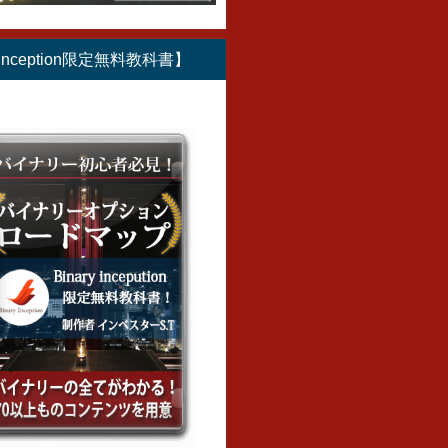
やすい通
ンでシグナルサイン
リアにログインでき
リアでの
？おすす
ソフトを使ったライ
ない？ログインでき
らから始
と時間帯
ブ配信を公開！音が
ない原因と対応策を
バイナリ
y Inception限定無料教科書】
鳴った瞬間にエント
紹介！
ンの資金
リーするだけで平均
て解説！
日
2018年10月31日
勝率90％を超える秘
2018年11
密とは？
2018年10月19日