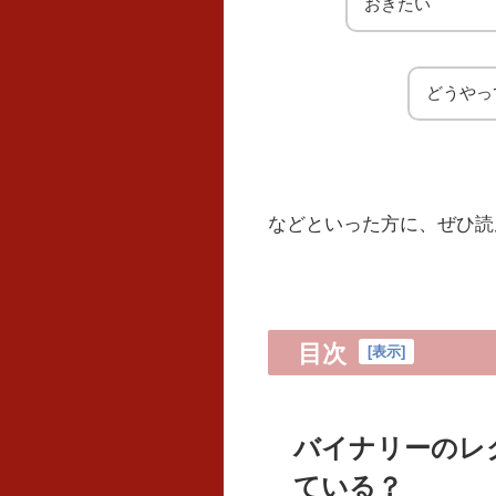
おきたい
どうやっ
などといった方に、ぜひ読
目次
[
表示
]
バイナリーのレ
ている？