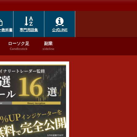
ー教科書
専門用語集
公式LINE
ローソク足
副業
Candlestick
sideline
取引業者
シグナルツール
ハイローオーストラリア
ハイロー
ーストラ
バイナリーオプショ
ハイローオーストラ
ハイロー