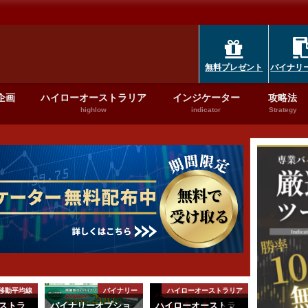
無料プレゼント
バイナリ
企画
ハイローオーストラリア
インジケーター
攻略法
highlow
indicator
Strategy
移動平均線
バイナリー
ハイローオーストラリア
ストラ
バイナリーオプショ
ハイローオーストラ
ハイローオ