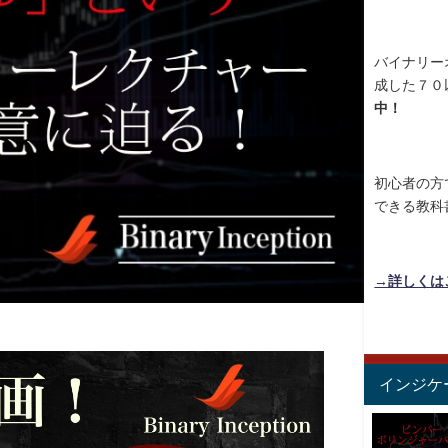
バイナリー
成した７０
中！
初心者の方
できる教科
→詳しくは
インジケ