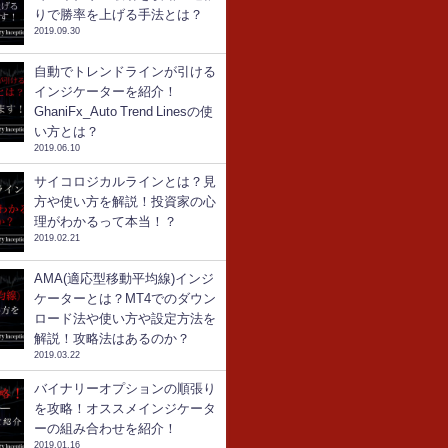
りで勝率を上げる手法とは？
2019.09.30
自動でトレンドラインが引ける
インジケーターを紹介！
GhaniFx_Auto Trend Linesの使
い方とは？
2019.06.10
サイコロジカルラインとは？見
方や使い方を解説！投資家の心
理がわかるって本当！？
2019.02.21
AMA(適応型移動平均線)インジ
ケーターとは？MT4でのダウン
ロード法や使い方や設定方法を
解説！攻略法はあるのか？
2019.03.22
バイナリーオプションの順張り
を攻略！オススメインジケータ
ーの組み合わせを紹介！
2019.01.16