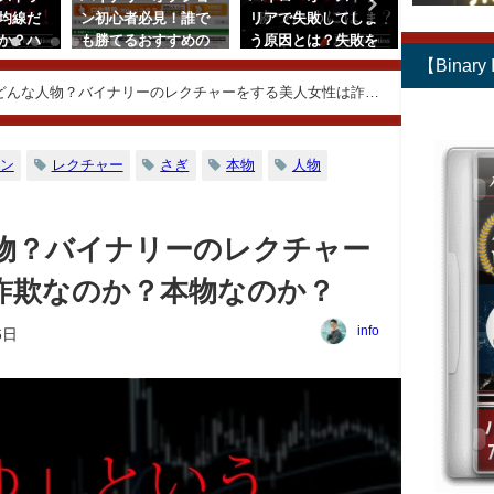
均線だ
ン初心者必見！誰で
リアで失敗してしま
リアで勝ち
か？ハ
も勝てるおすすめの
う原因とは？失敗を
貨ペアとは
トラリ
バイナリーオプショ
活かして勝つために
め通貨ペア
【Binar
ーター
ン業者を紹介【2018
は？
を解説！
どんな人物？バイナリーのレクチャーをする美人女性は詐欺
年版】
2018年12月17日
2019年5月1
日
2018年10月4日
ン
レクチャー
さぎ
本物
人物
物？バイナリーのレクチャー
詐欺なのか？本物なのか？
info
6日