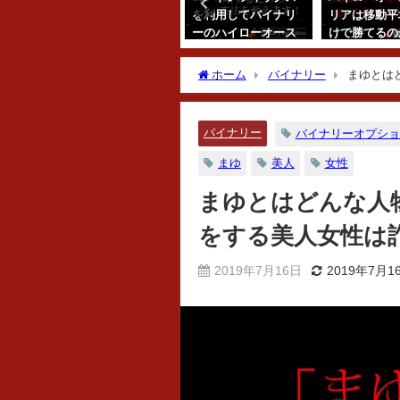
でき
リアでの取引はいく
を利用してバイナリ
リアは移動平
でき
らから始めるべき？
ーのハイローオース
けで勝てるの
策を
バイナリーオプショ
トラリアを攻略する
イローオース
ンの資金管理につい
手法を解説！
アとインジケ
ホーム
バイナリー
まゆとは
て解説！
について！
なのか？本物なのか？
2019年8月14日
2018年11月14日
2018年11月28
バイナリー
バイナリーオプショ
まゆ
美人
女性
まゆとはどんな人
をする美人女性は
2019年7月16日
2019年7月1