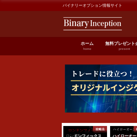
バイナリーオプション情報サイト
ホーム
無料プレゼント
home
present
トラリア
ハイローオーストラリア
攻略法
トラ
ハイローオーストラ
ロンドンフィックス
ハイローオー