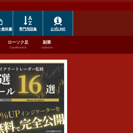
ー教科書
専門用語集
公式LINE
ローソク足
副業
Candlestick
sideline
MACD
ハイローオーストラリア
ハイローオーストラリア
ハイロー
利用すれば
ハイローオーストラ
ハイローオーストラ
ハイロー