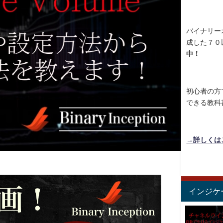
バイナリー
成した７０
中！
初心者の方
できる教科
→詳しくは
インジケ