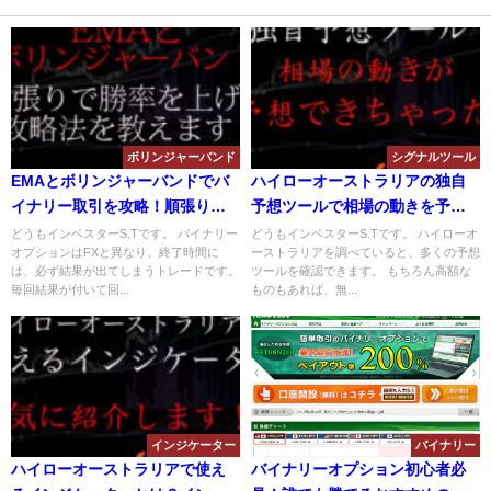
ボリンジャーバンド
シグナルツール
EMAとボリンジャーバンドでバ
ハイローオーストラリアの独自
イナリー取引を攻略！順張りで
予想ツールで相場の動きを予想
勝率を上げる手法を解説！
できるのか？無料の予想ツール
どうもインベスターS.Tです。 バイナリー
どうもインベスターS.Tです。 ハイローオ
オプションはFXと異なり、終了時間に
ーストラリアを調べていると、多くの予想
は使えるのか？
は、必ず結果が出てしまうトレードです。
ツールを確認できます。 もちろん高額な
毎回結果が付いて回...
ものもあれば、無...
インジケーター
バイナリー
ハイローオーストラリアで使え
バイナリーオプション初心者必