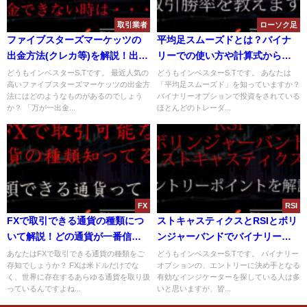
取引業者
ローソク足
ファイブスターズマーケッツの
平均足スムーズドとは？バイナ
出金方法(クレカ等)を解説！出金
リーでの使い方や計算式から取
できない時の原因と対処法と
引勝率について解説！
どうもインベスターS.Tです。 最近人気の
どうもインベスターS.Tです。 あなたは
高いファイブスターズマーケッツの出金方
「平均足スムーズド」を知っていますか？
は？
法にはどのようなものがあるのでしょう
バイナリーオプションで投資をされている
か？ 「万が一出金...
ほとんどのトレーダ...
FX
RSI
FXで取引できる通貨の種類につ
ストキャスティクスとRSIとボリ
いて解説！どの通貨が一番信頼
ンジャーバンドでバイナリー取
できるのか？
引を攻略！エントリー方法につ
あなたはFXで取引できる通貨の種類をご
どうもインベスターS.Tです。 バイナリー
存知でしょうか？ FXは米ドルだけでな
オプションの、エントリーに決め手となる
いて解説！
く、世界に存在するあらゆる通貨を取り扱
有効なインジケーターを探している人は多
っているんですよね...
いと思いますが、皆...