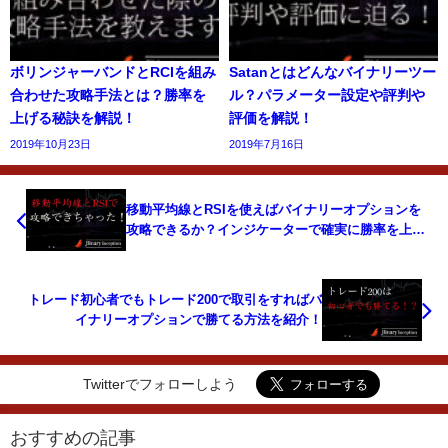
ボリンジャーバンドとRCIを組み
Satanとはどんなバイナリーツー
合わせた攻略手法とは？勝率を
ル？パラメーター設定や評判や
上げる秘訣を解説！
評価を解説！
2019年10月23日
2019年7月16日
移動平均線とRSIを使えばバイナリーオプションを
攻略できるか？インジケーターで確実に勝率を上げ
る為のポイントを解説！
トレード初心者でもトレード200で取引をすればバ
イナリーオプションで勝てる方法を紹介！
Twitterでフォローしよう
おすすめの記事