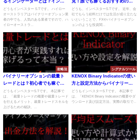
るインジケーターとは？インジ
見！誰でも勝てるおすすめのバ
ケーターを駆使して勝つことは
イナリーオプション業者を紹介
どうもインベスター S.Tです。 ハイロー
どうも、インベスターS.Tです。 近年、会
オーストラリアはバイナリーオプション業
社でもらう給料だけでは生活が成り立たな
できるのか？
【2018年版】
者の中でも、人気のある業者ですので、ハ
いということで、FXやバイナリーオプシ
イローオーストラ...
ョンのような投資関...
攻略法
シグナルツール
バイナリーオプションの裁量ト
KENOX Binary Indicatorの使い
レードとは？初心者でも稼ぐこ
方と設定方法からバイナリー攻
とができるトレード手法を解
略手法を解説！
どうもインベスターS.Tです。 本記事で
どうもインベスターS.Tです。 本記事で
は、「裁量トレードの概要や裁量トレード
は、「KENOX Binary Indicatorの概要やダ
説！
を行えるメリット、裁量トレードスキルを
ウンロード及び設定方法、実際の取引で...
上げるための秘訣、...