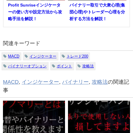
Profit Sunriseインジケータ
バイナリー取引で大衆心理(集
ーの使い方や設定方法から攻
団心理)やトレーダー心理を分
略手法を解説！
析する方法を解説！
関連キーワード
MACD
インジケーター
トレード200
バイナリーオプション
ポイント
攻略法
MACD
,
インジケーター
,
バイナリー
,
攻略法
の関連記
事