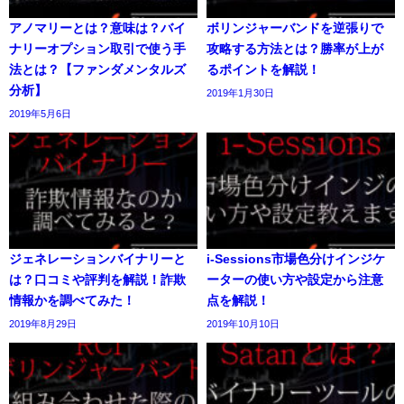
アノマリーとは？意味は？バイ
ボリンジャーバンドを逆張りで
ナリーオプション取引で使う手
攻略する方法とは？勝率が上が
法とは？【ファンダメンタルズ
るポイントを解説！
分析】
2019年1月30日
2019年5月6日
ジェネレーションバイナリーと
i-Sessions市場色分けインジケ
は？口コミや評判を解説！詐欺
ーターの使い方や設定から注意
情報かを調べてみた！
点を解説！
2019年8月29日
2019年10月10日