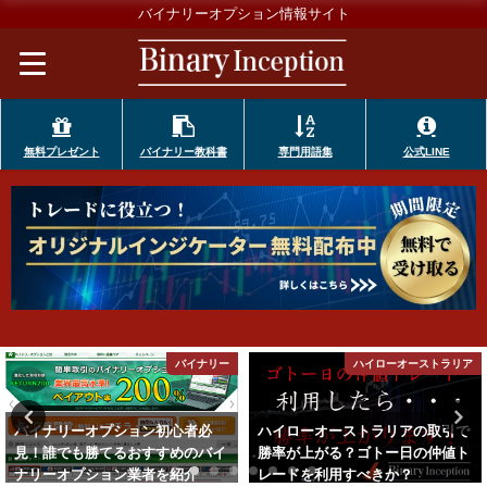
バイナリーオプション情報サイト
無料プレゼント
バイナリー教科書
専門用語集
公式LINE
リー
ハイローオーストラリア
ハイローオーストラ
ハイローオーストラリアの取引で
ハイローオーストラリアとは何
イ
勝率が上がる？ゴトー日の仲値ト
か？バイナリーオプション初心
レードを利用すべきか？
でも勝率を上げて勝つためには